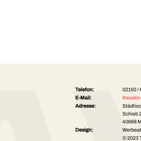
Telefon:
02150 /
E-Mail:
theodor
Adresse:
Städtis
Schieb 
40668 
Design:
Werbeat
© 2023 