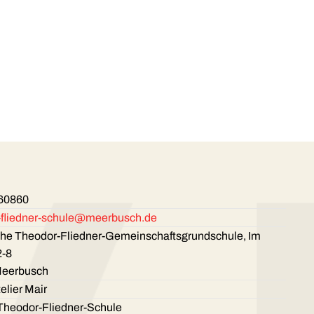
 60860
-fliedner-schule@meerbusch.de
che Theodor-Fliedner-Gemeinschaftsgrunds­chule, Im
2-8
Meerbusch
elier Mair
Theodor-Fliedner-Schule