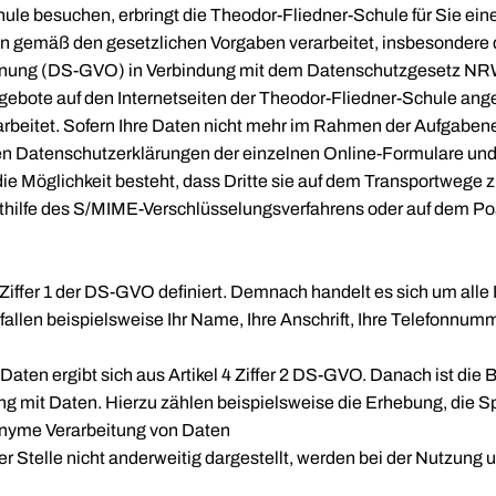
hule besuchen, erbringt die Theodor-Fliedner-Schule für Sie ei
 gemäß den gesetzlichen Vorgaben verarbeitet, insbesondere
rdnung (DS-GVO) in Verbindung mit dem Datenschutzgesetz 
ngebote auf den Internetseiten der Theodor-Fliedner-Schule 
rbeitet. Sofern Ihre Daten nicht mehr im Rahmen der Aufgabene
igen Datenschutzerklärungen der einzelnen Online-Formulare un
ie Möglichkeit besteht, dass Dritte sie auf dem Transportwege 
mithilfe des S/MIME-Verschlüsselungsverfahrens oder auf dem P
Ziffer 1 der DS-GVO definiert. Demnach handelt es sich um alle In
r fallen beispielsweise Ihr Name, Ihre Anschrift, Ihre Telefon
ten ergibt sich aus Artikel 4 Ziffer 2 DS-GVO. Danach ist die
g mit Daten. Hierzu zählen beispielsweise die Erhebung, die S
yme Verarbeitung von Daten
r Stelle nicht anderweitig dargestellt, werden bei der Nutzung 