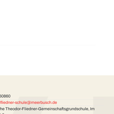
 60860
-fliedner-schule@meerbusch.de
che Theodor-Fliedner-Gemeinschaftsgrunds­chule, Im