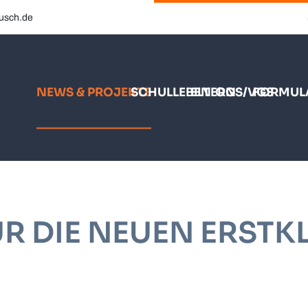
busch.de
NEWS & PROJEKTE
SCHULLEBEN
ELTERN
OGS/VGS
FORMUL
R DIE NEUEN ERSTK