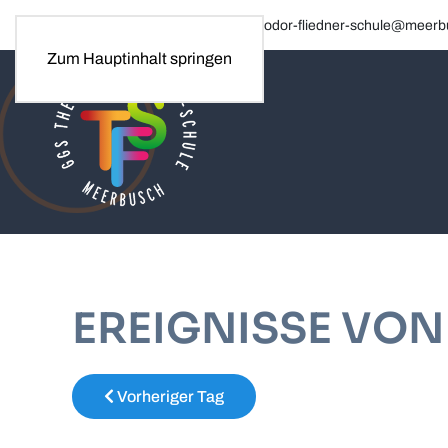
Tel. 02150 / 60860 · E-Mail: theodor-fliedner-schule@meer
Zum Hauptinhalt springen
EREIGNISSE VON
Vorheriger Tag