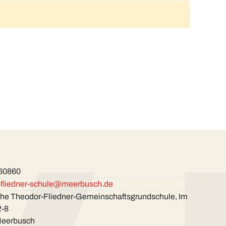
 60860
-fliedner-schule@meerbusch.de
che Theodor-Fliedner-Gemeinschaftsgrunds­chule, Im
2-8
Meerbusch